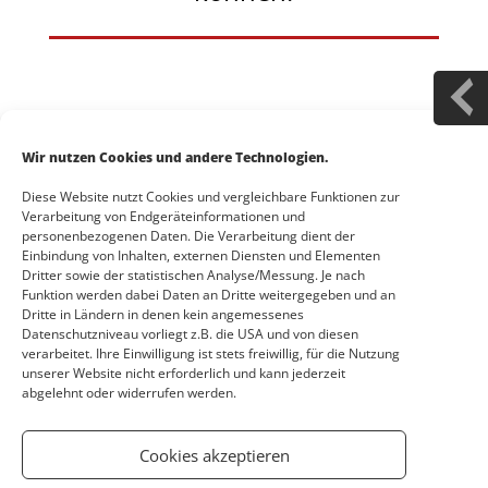
Besuchen Sie unseren Shop um den Kurs jetzt zu
Wir nutzen Cookies und andere Technologien.
Kaufen.
Diese Website nutzt Cookies und vergleichbare Funktionen zur
Verarbeitung von Endgeräteinformationen und
Oder, wenn Sie den Kurs bereits erworben haben,
personenbezogenen Daten. Die Verarbeitung dient der
müssen Sie sich eventuell vorher anmelden.
Einbindung von Inhalten, externen Diensten und Elementen
Dritter sowie der statistischen Analyse/Messung. Je nach
Funktion werden dabei Daten an Dritte weitergegeben und an
Zum Shop
Dritte in Ländern in denen kein angemessenes
Datenschutzniveau vorliegt z.B. die USA und von diesen
verarbeitet. Ihre Einwilligung ist stets freiwillig, für die Nutzung
unserer Website nicht erforderlich und kann jederzeit
abgelehnt oder widerrufen werden.
Anmelden
Cookies akzeptieren